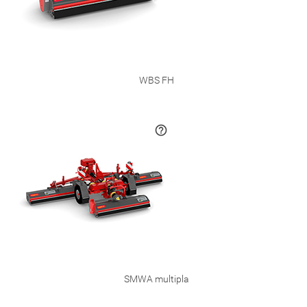
WBS FH
SMWA multipla